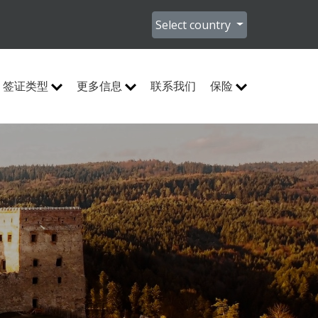
Select country
签证类型
更多信息
联系我们
保险