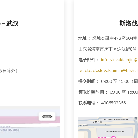
– 武汉
斯洛伐
地址：
绿城金融中心B座504室
山东省济南市历下区泺源街8号
电子邮件：
info.slovakiainjin
家假日除外）
feedback.slovakiainjin@blshe
提交时间：
09:00 至 15:
领取护照时间：
09:00 至 1
联系电话：
4006592866