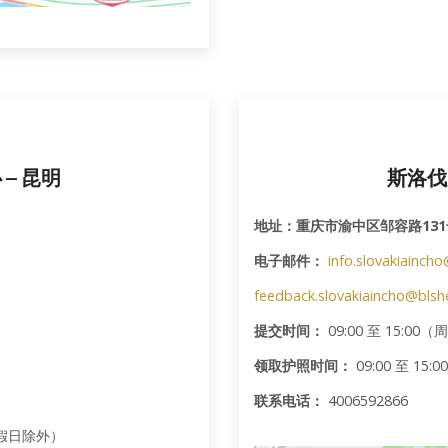
– 昆明
斯洛伐
地址：重庆市渝中区邹容路131
电子邮件：
info.slovakiainch
feedback.slovakiaincho@blsh
提交时间：
09:00 至 15:
领取护照时间：
09:00 至 1
联系电话：
4006592866
家假日除外）