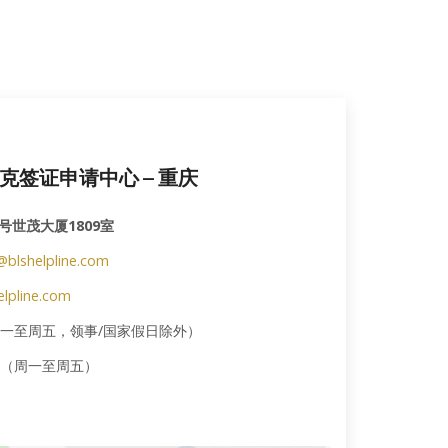
克签证申请中心 – 重庆
号世茂大厦1809室
o@blshelpline.com
elpline.com
00（周一至周五，领事/国家假日除外）
5:00（周一至周五）