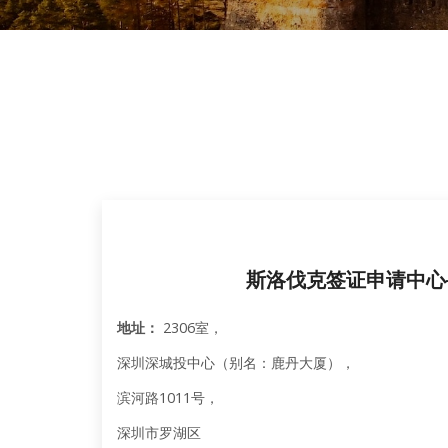
斯洛伐克签证申请中心
地址：
2306室，
深圳深城投中心（别名：鹿丹大厦），
滨河路1011号，
深圳市罗湖区