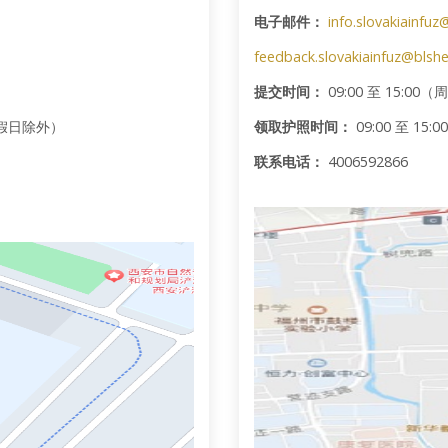
电子邮件：
info.slovakiainfuz
feedback.slovakiainfuz@blshe
提交时间：
09:00 至 15:
家假日除外）
领取护照时间：
09:00 至 1
联系电话：
4006592866