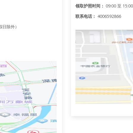
领取护照时间：
09:00 至 1
联系电话：
4006592866
家假日除外）